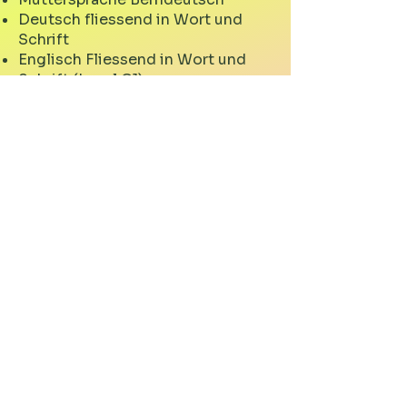
Deutsch fliessend in Wort und
Schrift
Englisch Fliessend in Wort und
Schrift (Level C1)
Französich (Level B1)
2021 - 2024
Ausbildung zur Atemtherapeutin
nach Prof. Ilse Middendorf
am Ateminstitut Schweiz in Bern
2021 - Heute
Kaufmännische Mitarbeitende in
einer Bildungsinstitution
Mitgliedschaften
EMR ErfahrungsMedizinisches
Register
AFS - Atemfachverband Schweiz
Mitglied in Atemfachgruppe
Trauma Norbert Faller