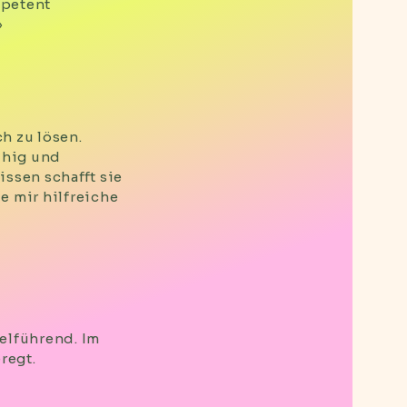
mpetent
»
h zu lösen.
uhig und
issen schafft sie
e mir hilfreiche
elführend. Im
regt.