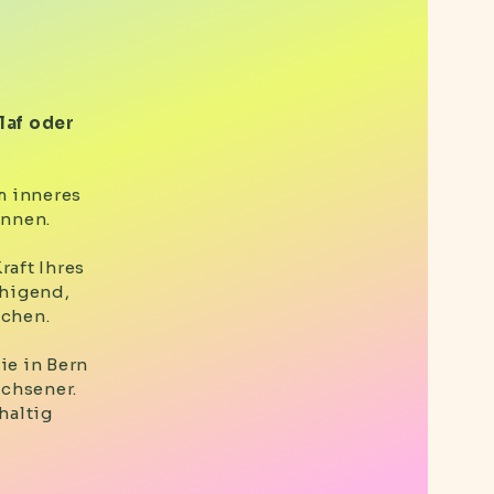
laf oder
m inneres
innen.
raft Ihres
uhigend,
uchen.
e in Bern
achsener.
haltig