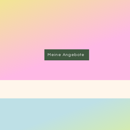
"Kümmere dich um deinen Körper.
r ist der einzige Ort, den du zum Leben hast
-Jim Rohn-
Meine Angebote
temtherapie Bern Angeb