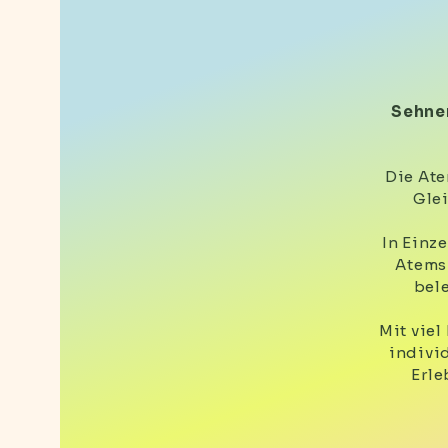
Sehnen
Die Ate
Gle
In Einz
Atems
bel
Mit viel
indivi
Erle