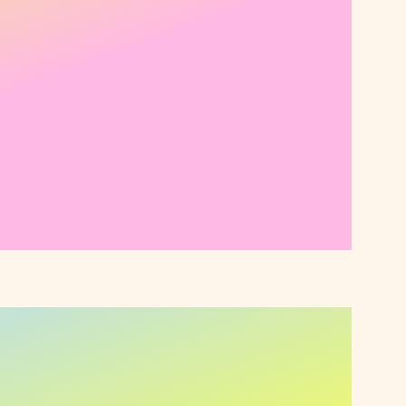
."
ote