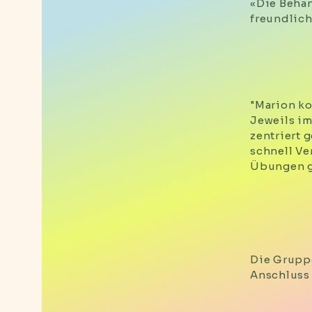
«Die Behan
freundlich
"Marion ko
Jeweils im
zentriert 
schnell Ve
Übungen ge
Die Grupp
Anschluss 