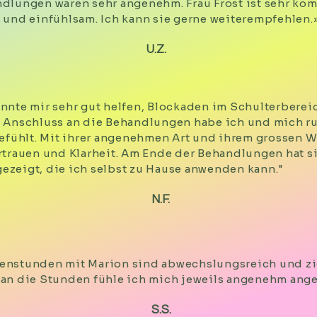
dlungen waren sehr angenehm. Frau Frost ist sehr ko
 und einfühlsam. Ich kann sie gerne weiterempfehlen.
U.Z.
nnte mir sehr gut helfen, Blockaden im Schulterbereic
 Anschluss an die Behandlungen habe ich und mich r
gefühlt. Mit ihrer angenehmen Art und ihrem grossen W
rtrauen und Klarheit. Am Ende der Behandlungen hat si
zeigt, die ich selbst zu Hause anwenden kann."
N.F.
enstunden mit Marion sind abwechslungsreich und zi
an die Stunden fühle ich mich jeweils angenehm ange
S.S.