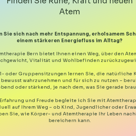
Finden Sie Ruhe, Kraft und neuen
Atem
 Sie sich nach mehr Entspannung, erholsamem Sch
einem stärkeren Energiefluss im Alltag?
mtherapie Bern bietet Ihnen einen Weg, über den Ate
ichgewicht, Vitalität und Wohlbefinden zurückzugew
el- oder Gruppensitzungen lernen Sie, die natürliche K
 bewusst wahrzunehmen und für sich zu nutzen – ber
ebend oder stärkend, je nach dem, was Sie gerade bra
 Erfahrung und Freude begleite ich Sie
mit
Atemtherapi
duell auf Ihrem Weg – ob Kind, Jugendlicher oder Erw
ben Sie, wie Körper- und Atemtherapie Ihr Leben nach
bereichern kann.